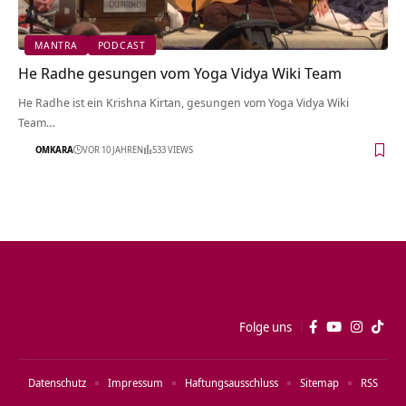
MANTRA
PODCAST
He Radhe gesungen vom Yoga Vidya Wiki Team
He Radhe ist ein Krishna Kirtan, gesungen vom Yoga Vidya Wiki
Team…
OMKARA
VOR 10 JAHREN
533 VIEWS
Folge uns
Datenschutz
Impressum
Haftungsausschluss
Sitemap
RSS