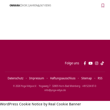
OMKARA
VOR 2 JAHREN
567 VIEWS
Folge uns
Datenschutz
Impressum
Haftungsausschluss
Sitemap
RSS
© 2026 Yoga Vidya e.V. · Yogaweg 7 · 32805 Horn‑Bad Meinberg · +49 5234 87‑0 ·
info@yoga‑vidya.de
WordPress Cookie Notice by Real Cookie Banner