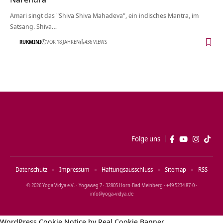
Amari singt das "Shiva Shiva Mahadeva", ein indisches Mantra, im
Satsang. Shiva…
RUKMINI
VOR 18 JAHREN
436 VIEWS
Folge uns
Datenschutz
Impressum
Haftungsausschluss
Sitemap
RSS
© 2026 Yoga Vidya e.V. · Yogaweg 7 · 32805 Horn‑Bad Meinberg · +49 5234 87‑0 ·
info@yoga‑vidya.de
WordPress Cookie Notice by Real Cookie Banner