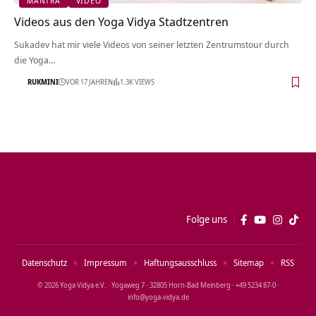
MANTRA
VIDEO
Videos aus den Yoga Vidya Stadtzentren
Sukadev hat mir viele Videos von seiner letzten Zentrumstour durch
die Yoga…
RUKMINI
VOR 17 JAHREN
1.3K VIEWS
Folge uns
Datenschutz
Impressum
Haftungsausschluss
Sitemap
RSS
© 2026 Yoga Vidya e.V. · Yogaweg 7 · 32805 Horn‑Bad Meinberg · +49 5234 87‑0 ·
info@yoga‑vidya.de