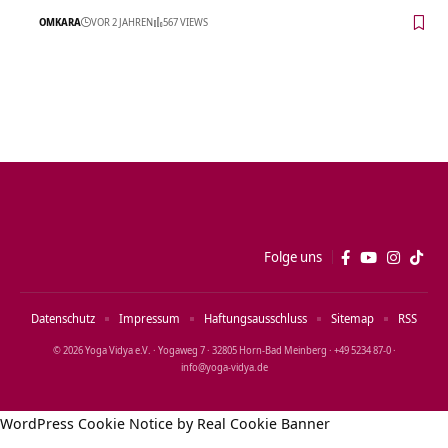
OMKARA
VOR 2 JAHREN
567 VIEWS
Folge uns
Datenschutz
Impressum
Haftungsausschluss
Sitemap
RSS
© 2026 Yoga Vidya e.V. · Yogaweg 7 · 32805 Horn‑Bad Meinberg · +49 5234 87‑0 ·
info@yoga‑vidya.de
WordPress Cookie Notice by Real Cookie Banner