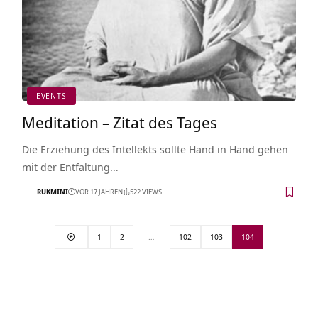
EVENTS
Meditation – Zitat des Tages
Die Erziehung des Intellekts sollte Hand in Hand gehen
mit der Entfaltung…
RUKMINI
VOR 17 JAHREN
522 VIEWS
1
2
…
102
103
104