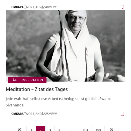
OMKARA
VOR 1 JAHR
548 VIEWS
TÄGL. INSPIRATION
Meditation – Zitat des Tages
Jede wahrhaft selbstlose Arbeit ist heilig; sie ist göttlich. Swami
Sivananda
OMKARA
VOR 1 JAHR
585 VIEWS
1
2
3
4
…
103
104