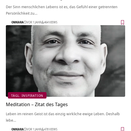
Der Sinn menschlichen Lebens ist es, das Gefühl einer getrennten
Persönlichkeit zu…
OMKARA
VOR 1 JAHR
464 VIEWS
TÄGL. INSPIRATION
Meditation – Zitat des Tages
Leben im reinen Geist ist das einzig wirkliche ewige Leben. Deshalb
lebe…
OMKARA
VOR 1 JAHR
478 VIEWS