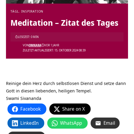
TÄGL. INSPIRATION
Meditation – Zitat des Tages
LESEZEIT: 0 MIN
VON
OMKARA
VOR 1 JAHR
ZULETZT AKTUALISIERT: 15. OKTOBER 2024 08:39
Reinige dein Herz durch selbstlosen Dienst und setze dann
Gott in diesen liebenden, heiligen Tempel.
Swami Sivananda
Facebook
Share on X
LinkedIn
WhatsApp
Email