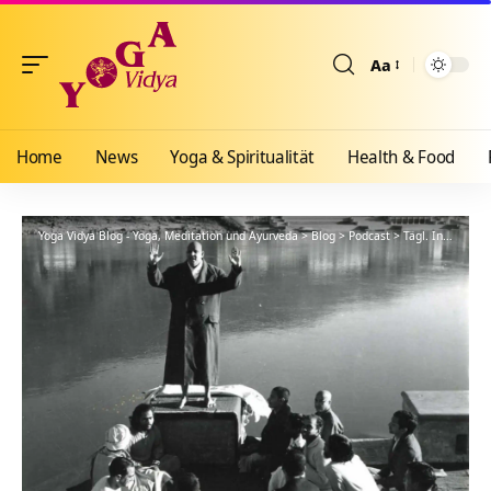
Aa
Größenänderun
Home
News
Yoga & Spiritualität
Health & Food
Yoga Vidya Blog - Yoga, Meditation und Ayurveda
>
Blog
>
Podcast
>
Tägl. Inspiration