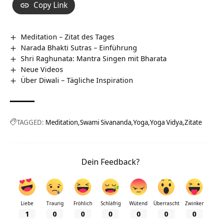
Copy Link
Meditation – Zitat des Tages
Narada Bhakti Sutras – Einführung
Shri Raghunata: Mantra Singen mit Bharata
Neue Videos
Über Diwali – Tägliche Inspiration
TAGGED:
Meditation
Swami Sivananda
Yoga
Yoga Vidya
Zitate
Dein Feedback?
Liebe
Traurig
Fröhlich
Schläfrig
Wütend
Überrascht
Zwinker
1
0
0
0
0
0
0