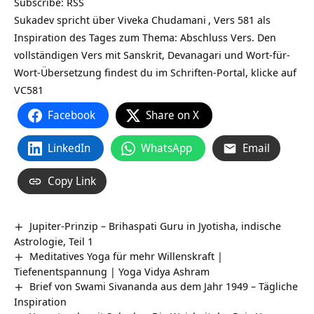
Subscribe:
RSS
Sukadev spricht über
Viveka Chudamani
, Vers 581 als
Inspiration des Tages zum Thema: Abschluss Vers. Den
vollständigen Vers mit Sanskrit, Devanagari und Wort-für-
Wort-Übersetzung findest du im Schriften-Portal, klicke auf
VC581
Facebook
Share on X
LinkedIn
WhatsApp
Email
Copy Link
Jupiter-Prinzip – Brihaspati Guru in Jyotisha, indische
Astrologie, Teil 1
Meditatives Yoga für mehr Willenskraft |
Tiefenentspannung | Yoga Vidya Ashram
Brief von Swami Sivananda aus dem Jahr 1949 – Tägliche
Inspiration