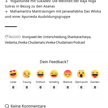
Yogastunde mit Sukadev: Die Weisheit der Raja Yoga
Sutras in Bezug zu den Asanas
Mahamantra Mantrasingen mit Janavallabha Das Wloka
und einer Ayurveda Ausbildungsgruppe
TAGGED:
Kronjuwel der Unterscheidung
Shankaracharya
Vedanta
Viveka Chudamani
Viveka-Chudamani-Podcast
Dein Feedback?
Liebe
Traurig
Fröhlich
Schläfrig
Wütend
Überrascht
Zwinker
0
0
0
0
0
0
0
Keine Kommentare