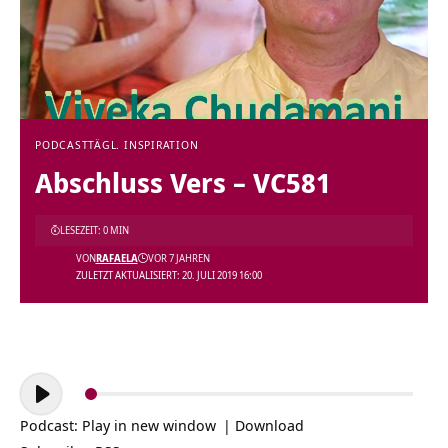
PODCAST
TÄGL. INSPIRATION
Abschluss Vers – VC581
LESEZEIT: 0 MIN
VON
RAFAELA
VOR 7 JAHREN
ZULETZT AKTUALISIERT: 20. JULI 2019 16:00
Audio-
Player
Podcast:
Play in new window
|
Download