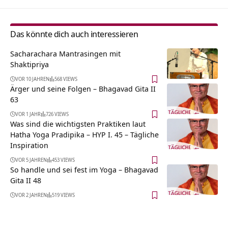
Das könnte dich auch interessieren
Sacharachara Mantrasingen mit
Shaktipriya
VOR 10 JAHREN
568 VIEWS
Ärger und seine Folgen – Bhagavad Gita II
63
VOR 1 JAHR
726 VIEWS
Was sind die wichtigsten Praktiken laut
Hatha Yoga Pradipika – HYP I. 45 – Tägliche
Inspiration
VOR 5 JAHREN
453 VIEWS
So handle und sei fest im Yoga – Bhagavad
Gita II 48
VOR 2 JAHREN
519 VIEWS