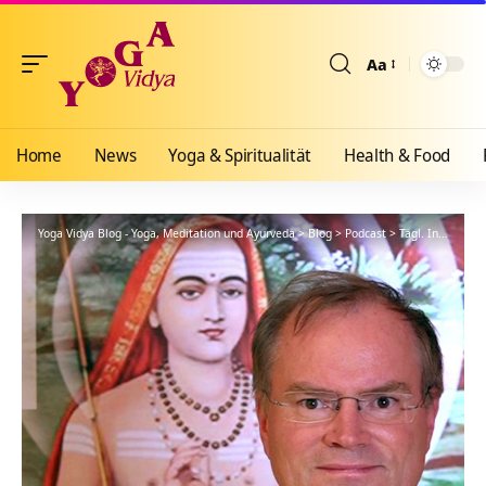
Aa
Größenänderun
Home
News
Yoga & Spiritualität
Health & Food
Yoga Vidya Blog - Yoga, Meditation und Ayurveda
>
Blog
>
Podcast
>
Tägl. Inspiration