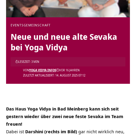
EVENTS
GEMEINSCHAFT
Neue und neue alte Sevaka
bei Yoga Vidya
LESEZEIT: 3 MIN
VON
YOGA VIDYA INFOS
VOR 16 JAHREN
ZULETZT AKTUALISIERT: 14. AUGUST 2025 07:12
Das Haus Yoga Vidya in Bad Meinberg kann sich seit
gestern wieder über zwei neue feste Sevaka im Team
freuen!
Dabei ist
Darshini (rechts im Bild)
gar nicht wirklich neu,