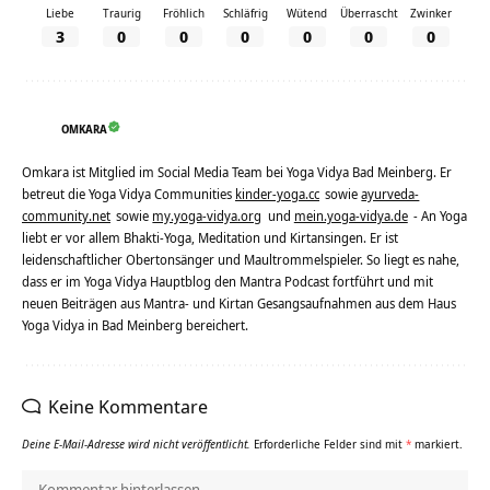
Liebe
Traurig
Fröhlich
Schläfrig
Wütend
Überrascht
Zwinker
3
0
0
0
0
0
0
OMKARA
Omkara ist Mitglied im Social Media Team bei Yoga Vidya Bad Meinberg. Er
betreut die Yoga Vidya Communities
kinder-yoga.cc
sowie
ayurveda-
community.net
sowie
my.yoga-vidya.org
und
mein.yoga-vidya.de
- An Yoga
liebt er vor allem Bhakti-Yoga, Meditation und Kirtansingen. Er ist
leidenschaftlicher Obertonsänger und Maultrommelspieler. So liegt es nahe,
dass er im Yoga Vidya Hauptblog den Mantra Podcast fortführt und mit
neuen Beiträgen aus Mantra- und Kirtan Gesangsaufnahmen aus dem Haus
Yoga Vidya in Bad Meinberg bereichert.
Keine Kommentare
Deine E-Mail-Adresse wird nicht veröffentlicht.
Erforderliche Felder sind mit
*
markiert.