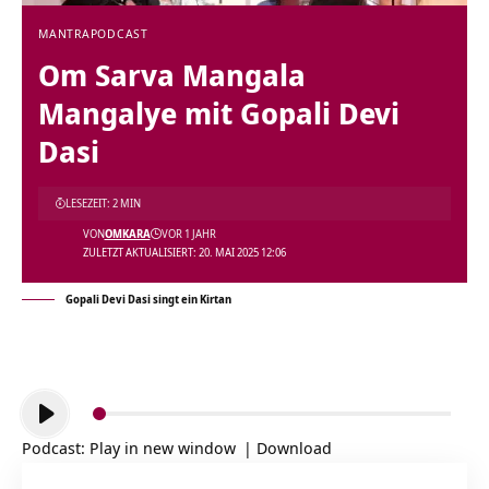
MANTRA
PODCAST
Om Sarva Mangala
Mangalye mit Gopali Devi
Dasi
LESEZEIT: 2 MIN
VON
OMKARA
VOR 1 JAHR
ZULETZT AKTUALISIERT: 20. MAI 2025 12:06
Gopali Devi Dasi singt ein Kirtan
Audio-
Player
Podcast:
Play in new window
|
Download