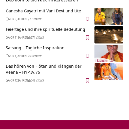
Ganesha Gayatri mit Vani Devi und Ute
VOR 9 JAHREN
731 VIEWS
Feiertage und ihre spirituelle Bedeutung
VOR 11 JAHREN
674 VIEWS
Satsang – Tägliche Inspiration
VOR 4 JAHREN
504 VIEWS
Das hören von Flöten und Klängen der
Veena – HYP.IV.76
VOR 12 JAHREN
542 VIEWS