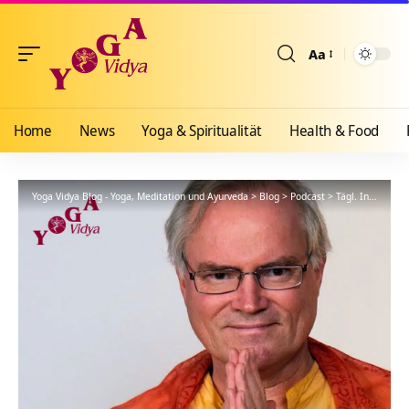
Aa
Größenänderun
Home
News
Yoga & Spiritualität
Health & Food
Yoga Vidya Blog - Yoga, Meditation und Ayurveda
>
Blog
>
Podcast
>
Tägl. Inspiration