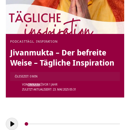
PODCAST
TÄGL. INSPIRATION
Jivanmukta – Der befreite
Weise – Tägliche Inspiration
LESEZEIT: 0 MIN
VON
OMKARA
VOR 1 JAHR
ZULETZT AKTUALISIERT: 23. MAI 2025 05:31
Audio-
Player