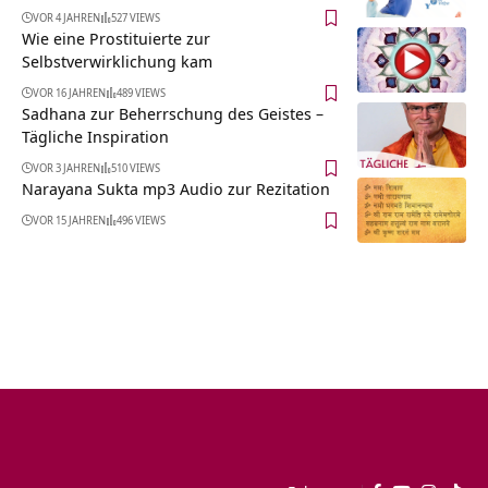
VOR 4 JAHREN
527 VIEWS
Wie eine Prostituierte zur
Selbstverwirklichung kam
VOR 16 JAHREN
489 VIEWS
Sadhana zur Beherrschung des Geistes –
Tägliche Inspiration
VOR 3 JAHREN
510 VIEWS
Narayana Sukta mp3 Audio zur Rezitation
VOR 15 JAHREN
496 VIEWS