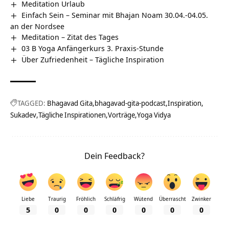
Meditation Urlaub
Einfach Sein – Seminar mit Bhajan Noam 30.04.-04.05.
an der Nordsee
Meditation – Zitat des Tages
03 B Yoga Anfängerkurs 3. Praxis-Stunde
Über Zufriedenheit – Tägliche Inspiration
TAGGED:
Bhagavad Gita
bhagavad-gita-podcast
Inspiration
Sukadev
Tägliche Inspirationen
Vorträge
Yoga Vidya
Dein Feedback?
Liebe
Traurig
Fröhlich
Schläfrig
Wütend
Überrascht
Zwinker
5
0
0
0
0
0
0