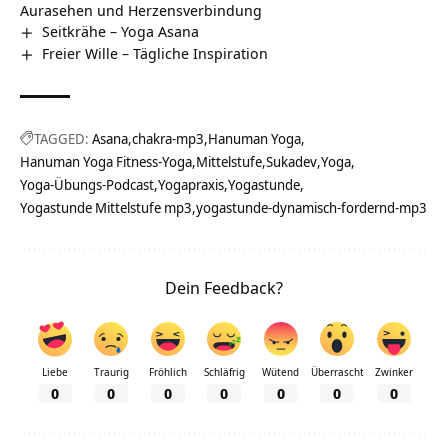
Aurasehen und Herzensverbindung
Seitkrähe – Yoga Asana
Freier Wille – Tägliche Inspiration
TAGGED:
Asana
chakra-mp3
Hanuman Yoga
Hanuman Yoga Fitness-Yoga
Mittelstufe
Sukadev
Yoga
Yoga-Übungs-Podcast
Yogapraxis
Yogastunde
Yogastunde Mittelstufe mp3
yogastunde-dynamisch-fordernd-mp3
Dein Feedback?
Liebe
Traurig
Fröhlich
Schläfrig
Wütend
Überrascht
Zwinker
0
0
0
0
0
0
0