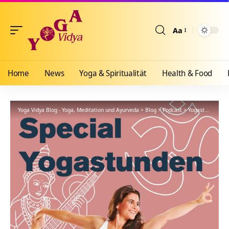
Aa
Größenänderun
Home
News
Yoga & Spiritualität
Health & Food
Yoga Vidya Blog - Yoga, Meditation und Ayurveda
>
Blog
>
Podcast
>
Yogastunde
>
Ha