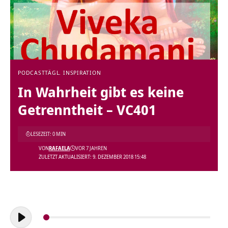
PODCAST
TÄGL. INSPIRATION
In Wahrheit gibt es keine
Getrenntheit – VC401
LESEZEIT: 0 MIN
VON
RAFAELA
VOR 7 JAHREN
ZULETZT AKTUALISIERT: 9. DEZEMBER 2018 15:48
Audio-
Player