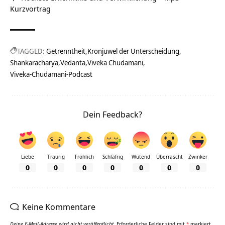
Kurzvortrag
TAGGED:
Getrenntheit
Kronjuwel der Unterscheidung
Shankaracharya
Vedanta
Viveka Chudamani
Viveka-Chudamani-Podcast
Dein Feedback?
Liebe
Traurig
Fröhlich
Schläfrig
Wütend
Überrascht
Zwinker
0
0
0
0
0
0
0
Keine Kommentare
Deine E-Mail-Adresse wird nicht veröffentlicht.
Erforderliche Felder sind mit
*
markiert.