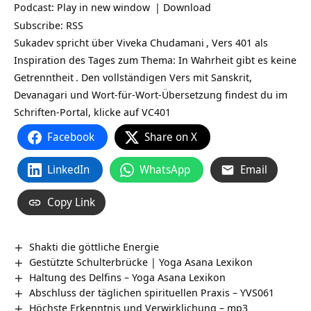
Podcast:
Play in new window
|
Download
Subscribe:
RSS
Sukadev spricht über
Viveka Chudamani
, Vers 401 als
Inspiration des Tages zum Thema: In Wahrheit gibt es keine
Getrenntheit
. Den vollständigen Vers mit Sanskrit,
Devanagari und Wort-für-Wort-Übersetzung findest du im
Schriften-Portal, klicke auf
VC401
Facebook
Share on X
LinkedIn
WhatsApp
Email
Copy Link
Shakti die göttliche Energie
Gestützte Schulterbrücke | Yoga Asana Lexikon
Haltung des Delfins – Yoga Asana Lexikon
Abschluss der täglichen spirituellen Praxis – YVS061
Höchste Erkenntnis und Verwirklichung – mp3