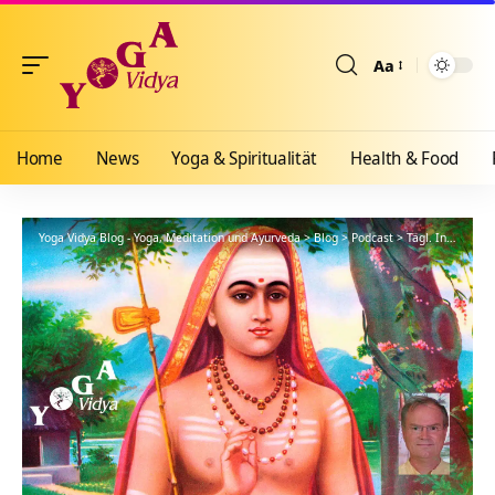
Aa
Größenänderun
Home
News
Yoga & Spiritualität
Health & Food
Yoga Vidya Blog - Yoga, Meditation und Ayurveda
>
Blog
>
Podcast
>
Tägl. Inspiration