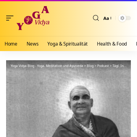
Aa
Größenänderun
Home
News
Yoga & Spiritualität
Health & Food
Yoga Vidya Blog - Yoga, Meditation und Ayurveda
>
Blog
>
Podcast
>
Tägl. Inspiration