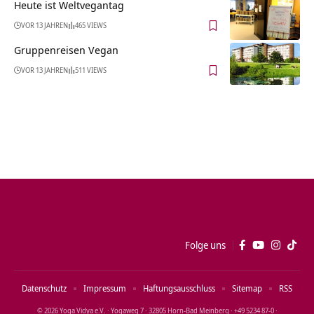
Heute ist Weltvegantag
VOR 13 JAHREN
465 VIEWS
Gruppenreisen Vegan
VOR 13 JAHREN
511 VIEWS
Folge uns
Datenschutz
Impressum
Haftungsausschluss
Sitemap
RSS
© 2026 Yoga Vidya e.V. · Yogaweg 7 · 32805 Horn‑Bad Meinberg · +49 5234 87‑0 ·