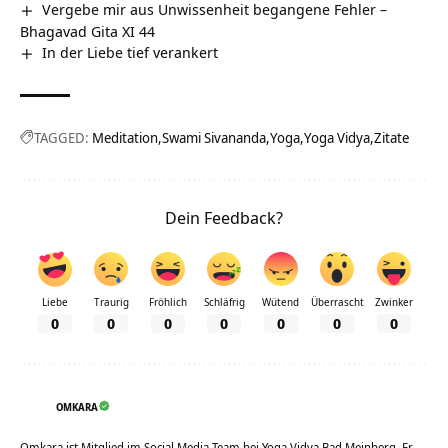
Vergebe mir aus Unwissenheit begangene Fehler –
Bhagavad Gita XI 44
In der Liebe tief verankert
TAGGED:
Meditation
Swami Sivananda
Yoga
Yoga Vidya
Zitate
Dein Feedback?
Liebe
Traurig
Fröhlich
Schläfrig
Wütend
Überrascht
Zwinker
0
0
0
0
0
0
0
OMKARA
Omkara ist Mitglied im Social Media Team bei Yoga Vidya Bad Meinberg. Er