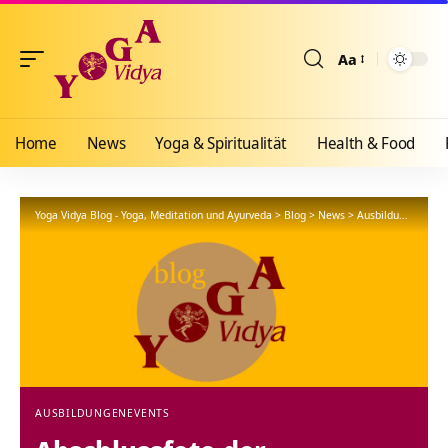
Aa
Größenänderun
Home
News
Yoga & Spiritualität
Health & Food
Yoga Vidya Blog - Yoga, Meditation und Ayurveda
>
Blog
>
News
>
Ausbildungen
>
Ab
AUSBILDUNGEN
EVENTS