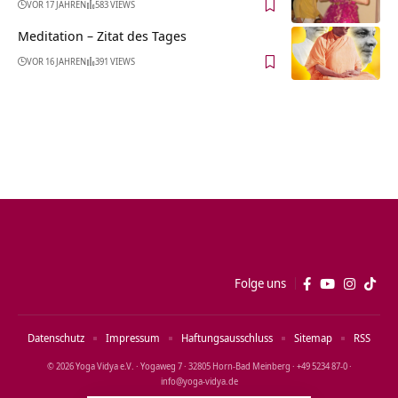
VOR 17 JAHREN
583 VIEWS
Meditation – Zitat des Tages
VOR 16 JAHREN
391 VIEWS
Folge uns
Datenschutz
Impressum
Haftungsausschluss
Sitemap
RSS
© 2026 Yoga Vidya e.V. · Yogaweg 7 · 32805 Horn‑Bad Meinberg · +49 5234 87‑0 ·
info@yoga‑vidya.de