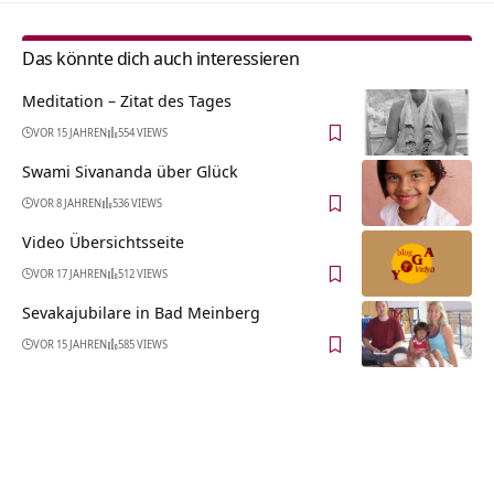
Das könnte dich auch interessieren
Meditation – Zitat des Tages
VOR 15 JAHREN
554 VIEWS
Swami Sivananda über Glück
VOR 8 JAHREN
536 VIEWS
Video Übersichtsseite
VOR 17 JAHREN
512 VIEWS
Sevakajubilare in Bad Meinberg
VOR 15 JAHREN
585 VIEWS