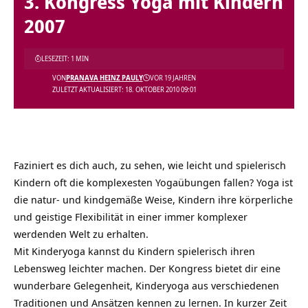
3. Kongress Yoga mit Kindern
2007
LESEZEIT: 1 MIN
VON
PRANAVA HEINZ PAULY
VOR 19 JAHREN
ZULETZT AKTUALISIERT: 18. OKTOBER 2010 09:01
Faziniert es dich auch, zu sehen, wie leicht und spielerisch
Kindern oft die komplexesten Yogaübungen fallen? Yoga ist
die natur- und kindgemäße Weise, Kindern ihre körperliche
und geistige Flexibilität in einer immer komplexer
werdenden Welt zu erhalten.
Mit Kinderyoga kannst du Kindern spielerisch ihren
Lebensweg leichter machen. Der Kongress bietet dir eine
wunderbare Gelegenheit, Kinderyoga aus verschiedenen
Traditionen und Ansätzen kennen zu lernen. In kurzer Zeit