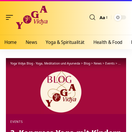
Aa
Größenänderun
Home
News
Yoga & Spiritualität
Health & Food
Yoga Vidya Blog - Yoga, Meditation und Ayurveda
>
Blog
>
News
>
Events
>
3. Kongre
EVENTS