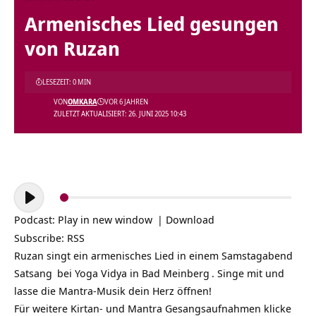
Armenisches Lied gesungen
von Ruzan
LESEZEIT: 0 MIN
VON
OMKARA
VOR 6 JAHREN
ZULETZT AKTUALISIERT: 26. JUNI 2025 10:43
Audio-
Player
Podcast:
Play in new window
|
Download
Subscribe:
RSS
Ruzan singt ein armenisches Lied in einem Samstagabend
Satsang
bei
Yoga Vidya in Bad Meinberg
. Singe mit und
lasse die Mantra-Musik dein Herz öffnen!
Für weitere Kirtan- und Mantra Gesangsaufnahmen klicke