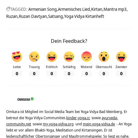
TAGGED:
Armenian Song
Armenisches Lied
Kirtan
Mantra mp3
Ruzan
Ruzan Davtyan
Satsang
Yoga Vidya Kirtanheft
Dein Feedback?
Liebe
Traurig
Fröhlich
Schläfrig
Wütend
Überrascht
Zwinker
0
0
0
0
0
0
0
OMKARA
Omkara ist Mitglied im Social Media Team bei Yoga Vidya Bad Meinberg. Er
betreut die Yoga Vidya Communities
kinder-yoga.cc
sowie
ayurveda-
community.net
sowie
my.yoga-vidya.org
und
mein.yoga-vidya.de
- An Yoga
liebt er vor allem Bhakti-Yoga, Meditation und Kirtansingen. Er ist
leidenschaftlicher Obertonsänger und Maultrommelspieler. So liegt es nahe,