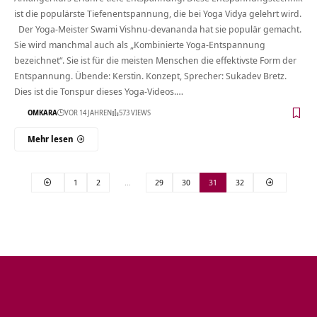
ist die populärste Tiefenentspannung, die bei Yoga Vidya gelehrt wird.
Der Yoga-Meister Swami Vishnu-devananda hat sie populär gemacht.
Sie wird manchmal auch als „Kombinierte Yoga-Entspannung
bezeichnet“. Sie ist für die meisten Menschen die effektivste Form der
Entspannung. Übende: Kerstin. Konzept, Sprecher: Sukadev Bretz.
Dies ist die Tonspur dieses Yoga-Videos.…
OMKARA
VOR 14 JAHREN
573 VIEWS
Mehr lesen
1
2
…
29
30
31
32