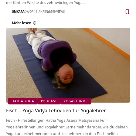
der fünften Woche des zehnwöchigen Yoga…
OMKARA
VOR 14 JAHREN
549 VIEWS
Mehr lesen
HATHA YOGA
PODCAST
YOGASTUNDE
Fisch – Yoga Vidya Lehrvideo für Yogalehrer
Fisch - Hilfestellungen Hatha Yoga Asana Matsyasana Für
Yogalehrerinnen und Yogalehrer: Lerne mehr darüber, wie du deinen
Yogakursteilnehmerinnen und -teilnehmern in den Fisch helfen