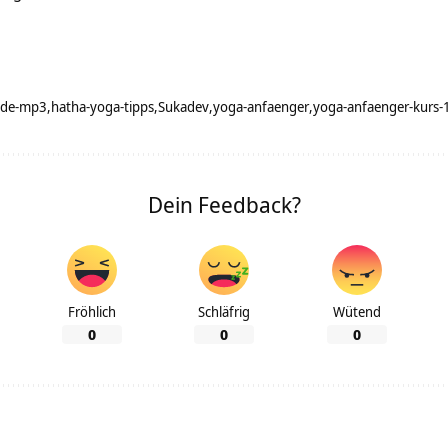
nde-mp3
hatha-yoga-tipps
Sukadev
yoga-anfaenger
yoga-anfaenger-kurs
Dein Feedback?
Fröhlich
Schläfrig
Wütend
0
0
0