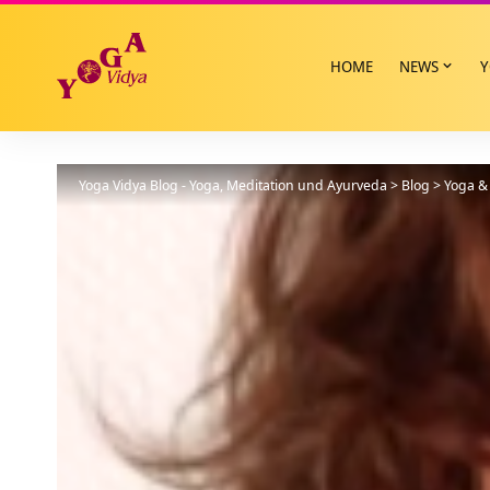
HOME
NEWS
Y
Yoga Vidya Blog - Yoga, Meditation und Ayurveda
>
Blog
>
Yoga & 