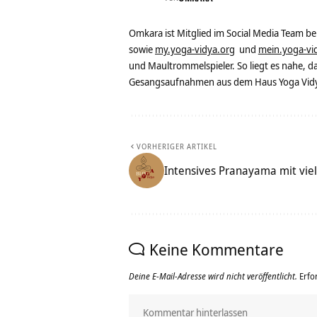
Omkara ist Mitglied im Social Media Team b
sowie
my.yoga-vidya.org
und
mein.yoga-vi
und Maultrommelspieler. So liegt es nahe, 
Gesangsaufnahmen aus dem Haus Yoga Vidya
VORHERIGER ARTIKEL
Intensives Pranayama mit vi
Keine Kommentare
Deine E-Mail-Adresse wird nicht veröffentlicht.
Erfo