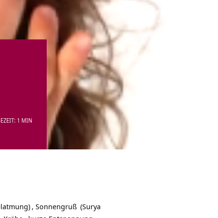
EZEIT: 1 MIN
latmung)
,
Sonnengruß
(Surya