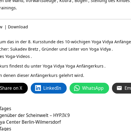
n die Wand,
Vorwärtsbeuge
,
Kobra
,
Bogen
,
Stellung des Kindes
ainings.
ow
|
Download
, um das in der 8. Kursstunde des 10-wöchigen Yoga Vidya Anfänge
echer:
Sukadev Bretz
, Gründer und Leiter von
Yoga Vidya
.
ses
Yoga-Videos
.
urs findest du unter
Yoga Vidya Yoga Anfängerkurs
.
in denen dieser Anfängerkurs gelehrt wird.
Share on X
LinkedIn
WhatsApp
Em
 Tages
egenüber der Scheinwelt – HYP.IV.9
ya Center Berlin-Wilmersdorf
 Tages