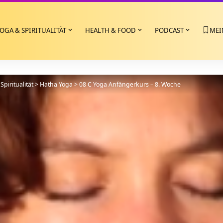
OGA & SPIRITUALITÄT
HEALTH & FOOD
PODCAST
MEI
Spiritualität
>
Hatha Yoga
>
08 C Yoga Anfängerkurs – 8. Woche