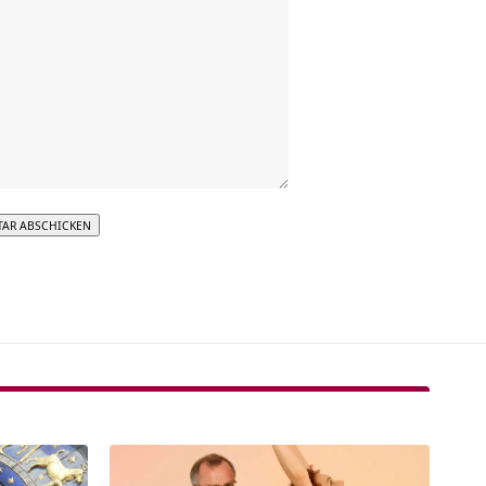
tive: