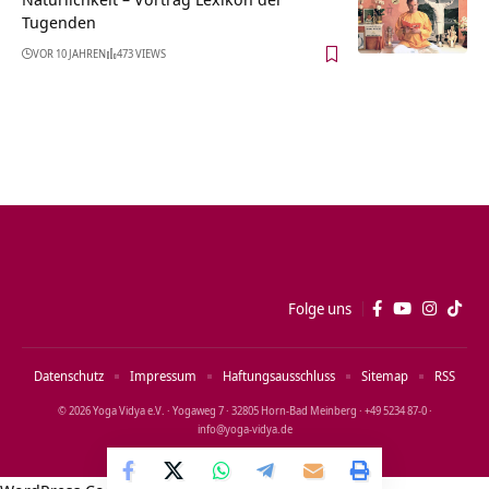
Tugenden
VOR 10 JAHREN
473 VIEWS
Folge uns
Datenschutz
Impressum
Haftungsausschluss
Sitemap
RSS
© 2026 Yoga Vidya e.V. · Yogaweg 7 · 32805 Horn‑Bad Meinberg · +49 5234 87‑0 ·
info@yoga‑vidya.de