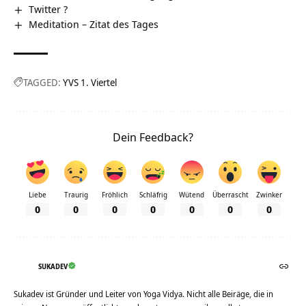
Twitter ?
Meditation – Zitat des Tages
TAGGED:
YVS 1. Viertel
Dein Feedback?
Liebe
Traurig
Fröhlich
Schläfrig
Wütend
Überrascht
Zwinker
0
0
0
0
0
0
0
SUKADEV
Sukadev ist Gründer und Leiter von Yoga Vidya. Nicht alle Beiräge, die in