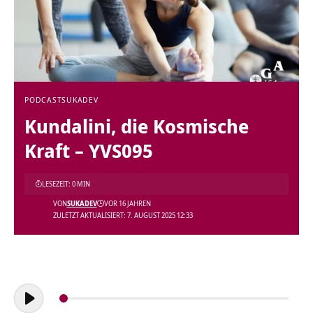
PODCAST
SUKADEV
Kundalini, die Kosmische
Kraft – YVS095
LESEZEIT: 0 MIN
VON
SUKADEV
VOR 16 JAHREN
ZULETZT AKTUALISIERT: 7. AUGUST 2025 12:33
Audio-
Player