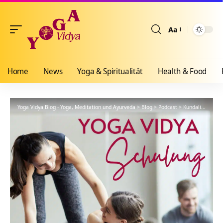
Aa
Größenänderun
Home
News
Yoga & Spiritualität
Health & Food
Yoga Vidya Blog - Yoga, Meditation und Ayurveda
>
Blog
>
Podcast
>
Kundalini, die Kosmische Kraft – YVS095