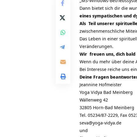
„MS-Windows-Betriebssyste
Dann bietet sich dir die w
eines sympatischen und 
Als Teil unserer
spirituel
zwischenmenschliche Mitein
Das Leben in einer spiritue
Veränderungen.
Wir freuen uns, dich bald
Wenn du mehr über deine Au
Bei Interesse reiche uns e
Deine Fragen beantworten
Jeannine Hofmeister
Yoga Vidya Bad Meinberg
Wällenweg 42
32805 Horn-Bad Meinberg
Tel. 05234/87-2229, Fax 05
seva@yoga-vidya.de
und