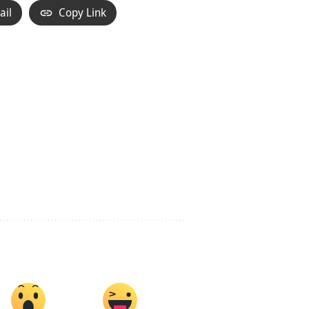
ail
Copy Link