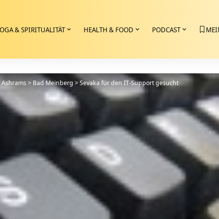
OGA & SPIRITUALITÄT
HEALTH & FOOD
PODCAST
MEI
>
Ashrams
>
Bad Meinberg
>
Sevaka für den IT-Support gesucht