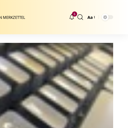
6
Aa
N MERKZETTEL
Größenänderung