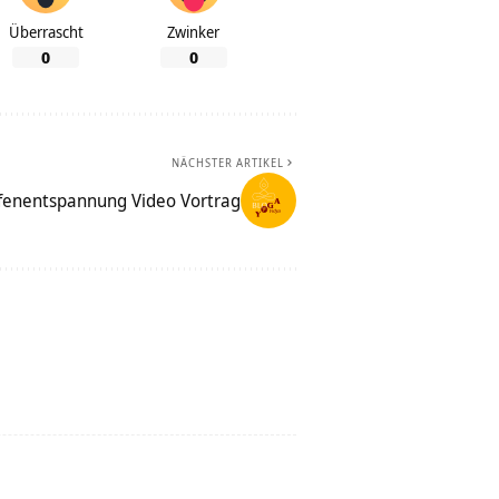
Überrascht
Zwinker
0
0
NÄCHSTER ARTIKEL
fenentspannung Video Vortrag