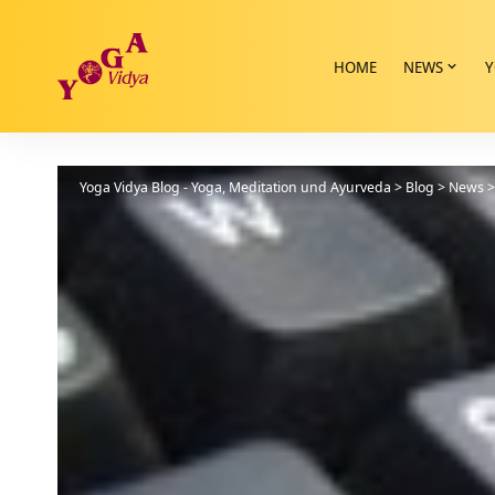
HOME
NEWS
Y
Yoga Vidya Blog - Yoga, Meditation und Ayurveda
>
Blog
>
News