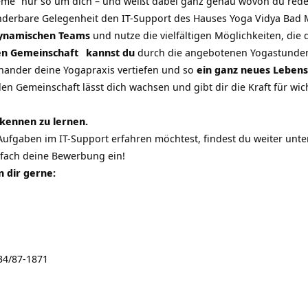
me“ nur so um dich – und weißt dabei ganz genau wovon du rede
underbare Gelegenheit den IT-Support des Hauses Yoga Vidya Bad
dynamischen Teams
und nutze die vielfältigen Möglichkeiten, die 
len Gemeinschaft
kannst du
durch die angebotenen Yogastunden
ander deine Yogapraxis vertiefen und so
ein ganz neues Lebens
llen Gemeinschaft lässt dich wachsen und gibt dir die Kraft für w
 kennen zu lernen.
fgaben im IT-Support erfahren möchtest, findest du weiter unten
infach deine Bewerbung ein!
 dir gerne:
234/87-1871