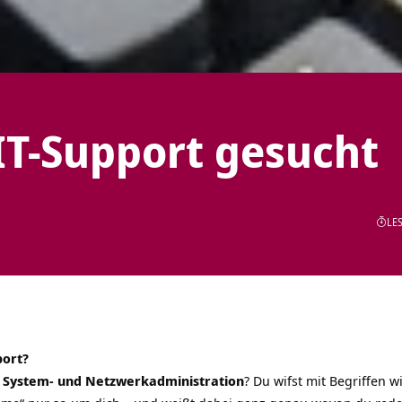
IT-Support gesucht
LES
port?
t
System- und Netzwerkadministration
? Du wifst mit Begriffen 