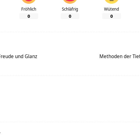
Fröhlich
Schläfrig
Wütend
0
0
0
r Freude und Glanz
Methoden der Tie
r