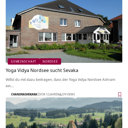
GEMEINSCHAFT
NORDSEE
Yoga Vidya Nordsee sucht Sevaka
Willst du mit dazu beitragen, dass der Yoga Vidya Nordsee Ashram
ein…
CHANDRASHEKARA
VOR 12 JAHREN
374 VIEWS