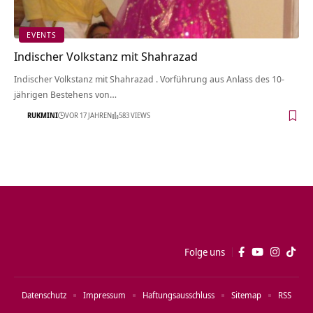
EVENTS
Indischer Volkstanz mit Shahrazad
Indischer Volkstanz mit Shahrazad . Vorführung aus Anlass des 10-
jährigen Bestehens von…
RUKMINI
VOR 17 JAHREN
583 VIEWS
Folge uns
Datenschutz
Impressum
Haftungsausschluss
Sitemap
RSS