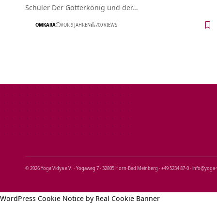
Schüler Der Götterkönig und der…
OMKARA
VOR 9 JAHREN
700 VIEWS
© 2026 Yoga Vidya e.V. · Yogaweg 7 · 32805 Horn‑Bad Meinberg · +49 5234 87‑0 · info@yoga
WordPress Cookie Notice by Real Cookie Banner