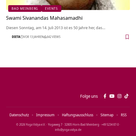
BAD MEINBERG
EVENTS
Swami Sivanandas Mahasamadhi
Diesen Sonntag, am 14. Juli 2013 ist es 50 Jahre her, das…
DIETA
VOR 13 JAHREN
642 VIEWS
Folge uns
Datenschutz
Impressum
Haftungsausschluss
Sitemap
RSS
© 2026 Yoga Vidya e.V. · Yogaweg 7 · 32805 Horn‑Bad Meinberg · +49 5234 87‑0 ·
info@yoga‑vidya.de