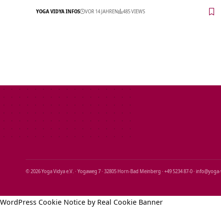
YOGA VIDYA INFOS
VOR 14 JAHREN
485 VIEWS
© 2026 Yoga Vidya e.V. · Yogaweg 7 · 32805 Horn‑Bad Meinberg · +49 5234 87‑0 · info@yoga
WordPress Cookie Notice by Real Cookie Banner