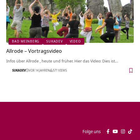
BAD MEINBERG
SUKADEV
VIDEO
Allrode – Vortragsvideo
Infos über Allrode , heute und früher. Hier das Video: Dies ist…
SUKADEV
VOR 14 JAHREN
571 VIEWS
Folge uns