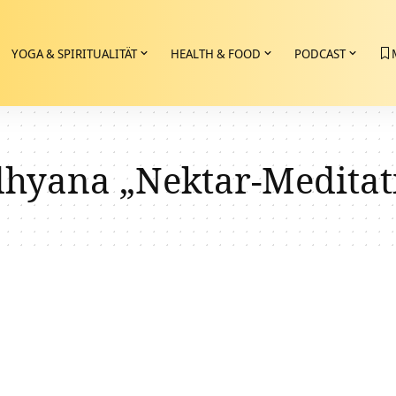
YOGA & SPIRITUALITÄT
HEALTH & FOOD
PODCAST
dhyana „Nektar-Meditat