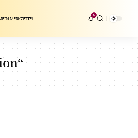
6
MEIN MERKZETTEL
ion“