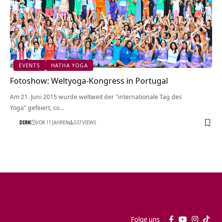
EVENTS
HATHA YOGA
Fotoshow: Weltyoga-Kongress in Portugal
Am 21. Juni 2015 wurde weltweit der "internationale Tag des
Yoga" gefeiert, so…
DIRK
VOR 11 JAHREN
537 VIEWS
Folge uns