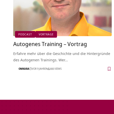
PODCAST
VORTRÄGE
Autogenes Training – Vortrag
Erfahre mehr über die Geschichte und die Hintergründe
des Autogenen Trainings. Wer…
OMKARA
VOR 9 JAHREN
666 VIEWS