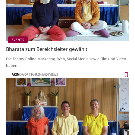
EVENTS
Bharata zum Bereichsleiter gewählt
Die Teams Online Marketing, Web, Social Media sowie Film und Video
haben…
AKIM
VOR 7 JAHREN
620 VIEWS