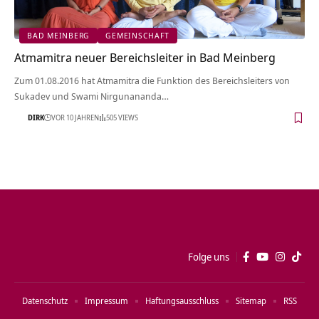
BAD MEINBERG
GEMEINSCHAFT
Atmamitra neuer Bereichsleiter in Bad Meinberg
Zum 01.08.2016 hat Atmamitra die Funktion des Bereichsleiters von
Sukadev und Swami Nirgunananda…
DIRK
VOR 10 JAHREN
505 VIEWS
Folge uns
Datenschutz
Impressum
Haftungsausschluss
Sitemap
RSS