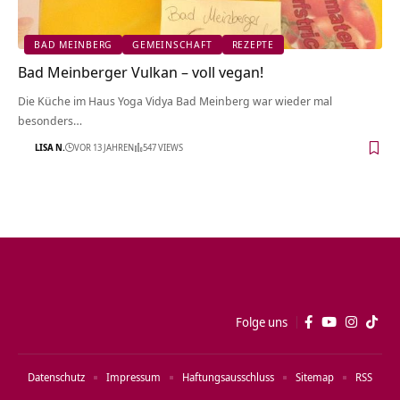
BAD MEINBERG
GEMEINSCHAFT
REZEPTE
Bad Meinberger Vulkan – voll vegan!
Die Küche im Haus Yoga Vidya Bad Meinberg war wieder mal
besonders…
LISA N.
VOR 13 JAHREN
547 VIEWS
Folge uns
Datenschutz
Impressum
Haftungsausschluss
Sitemap
RSS