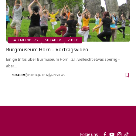
BAD MEINBERG
SUKADEV
VIDEO
Burgmuseum Horn‏‎ – Vortragsvideo
Einige Infos über Burmuseum Horn‏‎ , z.T. vielleicht etwas sperrig -
aber…
SUKADEV
VOR 14 JAHREN
609 VIEWS
Folge uns