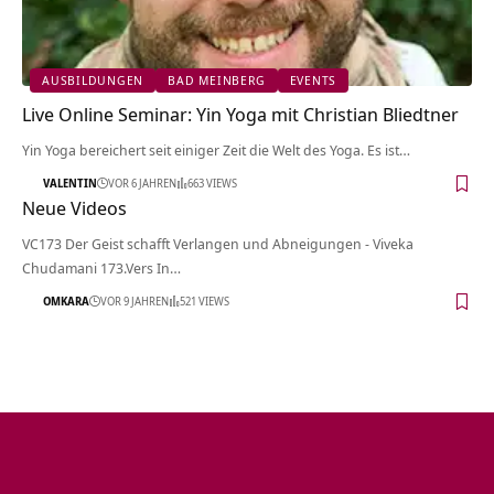
AUSBILDUNGEN
BAD MEINBERG
EVENTS
Live Online Seminar: Yin Yoga mit Christian Bliedtner
Yin Yoga bereichert seit einiger Zeit die Welt des Yoga. Es ist…
VALENTIN
VOR 6 JAHREN
663 VIEWS
Neue Videos
VC173 Der Geist schafft Verlangen und Abneigungen - Viveka
Chudamani 173.Vers In…
OMKARA
VOR 9 JAHREN
521 VIEWS