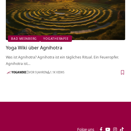
BAD MEINBERG
YOGATHERAPIE
Yoga Wiki über Agnihotra
Was ist Agnihotra? Agnihotra ist ein tägliches Ritual. Ein Feueropfer.
Agnihotra ist…
YOGAWIKI
VOR 9 JAHREN
1.1K VIEWS
Folge uns