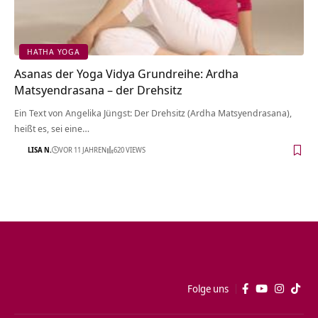
HATHA YOGA
Asanas der Yoga Vidya Grundreihe: Ardha
Matsyendrasana – der Drehsitz
Ein Text von Angelika Jüngst: Der Drehsitz (Ardha Matsyendrasana),
heißt es, sei eine…
LISA N.
VOR 11 JAHREN
620 VIEWS
Folge uns