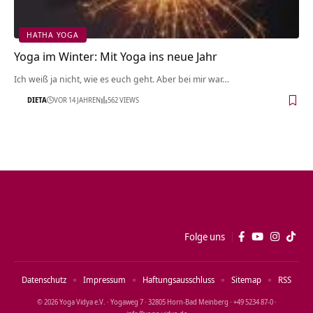
HATHA YOGA
Yoga im Winter: Mit Yoga ins neue Jahr
Ich weiß ja nicht, wie es euch geht. Aber bei mir war…
DIETA
VOR 14 JAHREN
562 VIEWS
Folge uns
Datenschutz
Impressum
Haftungsausschluss
Sitemap
RSS
© 2026 Yoga Vidya e.V. · Yogaweg 7 · 32805 Horn‑Bad Meinberg · +49 5234 87‑0 ·