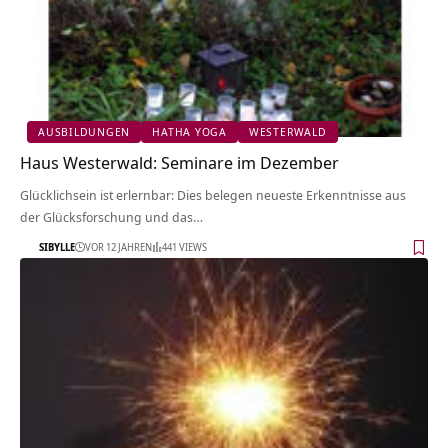
AUSBILDUNGEN
HATHA YOGA
WESTERWALD
Haus Westerwald: Seminare im Dezember
Glücklichsein ist erlernbar: Dies belegen neueste Erkenntnisse aus
der Glücksforschung und das…
SIBYLLE
VOR 12 JAHREN
441 VIEWS