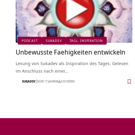
PODCAST
SUKADEV
TÄGL. INSPIRATION
Unbewusste Faehigkeiten entwickeln
Lesung von Sukadev als Inspiration des Tages. Gelesen
im Anschluss nach einer…
SUKADEV
VOR 17 JAHREN
510 VIEWS