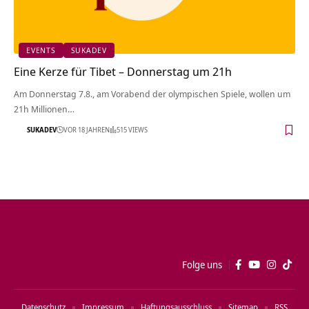
EVENTS
SUKADEV
Eine Kerze für Tibet – Donnerstag um 21h
Am Donnerstag 7.8., am Vorabend der olympischen Spiele, wollen um
21h Millionen…
SUKADEV
VOR 18 JAHREN
515 VIEWS
Folge uns
Datenschutz
Impressum
Haftungsausschluss
Sitemap
RSS