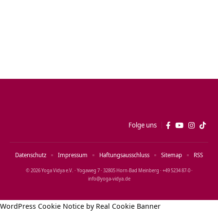
Folge uns
Datenschutz
Impressum
Haftungsausschluss
Sitemap
RSS
© 2026 Yoga Vidya e.V. · Yogaweg 7 · 32805 Horn‑Bad Meinberg · +49 5234 87‑0 ·
info@yoga‑vidya.de
WordPress Cookie Notice by Real Cookie Banner