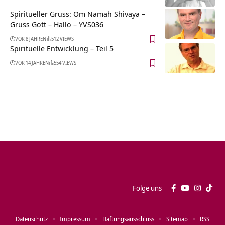
Spiritueller Gruss: Om Namah Shivaya –
Grüss Gott – Hallo – YVS036
VOR 8 JAHREN
512 VIEWS
Spirituelle Entwicklung – Teil 5
VOR 14 JAHREN
554 VIEWS
Folge uns
Datenschutz
Impressum
Haftungsausschluss
Sitemap
RSS