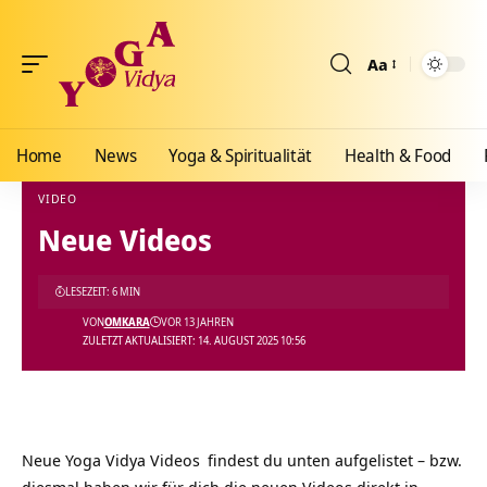
Aa
Größenänderun
Home
News
Yoga & Spiritualität
Health & Food
VIDEO
Neue Videos
Yoga Vidya Blog - Yoga, Meditation und Ayurveda
>
Blog
>
Videos
>
Video
>
Neue Vid
LESEZEIT: 6 MIN
VON
OMKARA
VOR 13 JAHREN
ZULETZT AKTUALISIERT: 14. AUGUST 2025 10:56
Neue
Yoga Vidya Videos
findest du unten aufgelistet – bzw.