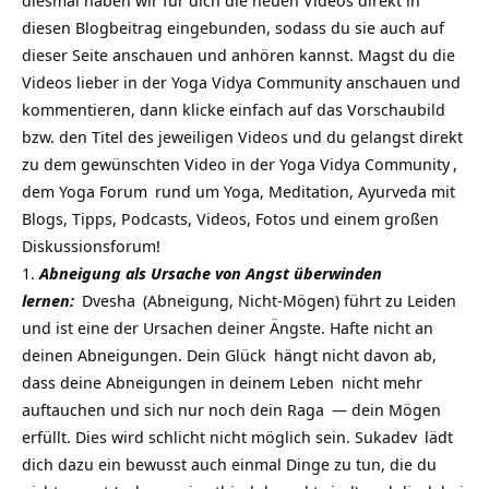
diesmal haben wir für dich die neuen Videos direkt in
diesen Blogbeitrag eingebunden, sodass du sie auch auf
dieser Seite anschauen und anhören kannst. Magst du die
Videos lieber in der Yoga Vidya Community anschauen und
kommentieren, dann klicke einfach auf das Vorschaubild
bzw. den Titel des jeweiligen Videos und du gelangst direkt
zu dem gewünschten Video in der
Yoga Vidya Community
,
dem
Yoga Forum
rund um Yoga, Meditation, Ayurveda mit
Blogs, Tipps, Podcasts, Videos, Fotos und einem großen
Diskussionsforum!
Abneigung als Ursache von Angst überwinden
lernen:
Dvesha
(Abneigung, Nicht-Mögen) führt zu
Leiden
und ist eine der Ursachen deiner Ängste. Hafte nicht an
deinen Abneigungen. Dein
Glück
hängt nicht davon ab,
dass deine Abneigungen in deinem
Leben
nicht mehr
auftauchen und sich nur noch dein
Raga
— dein Mögen
erfüllt. Dies wird schlicht nicht möglich sein.
Sukadev
lädt
dich dazu ein bewusst auch einmal Dinge zu tun, die du