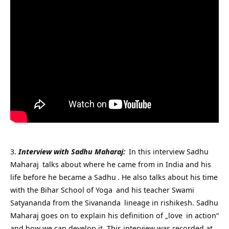
Interview with Sadhu Maharaj:
In this interview
Sadhu
Maharaj
talks about where he came from in India and his
life before he became a
Sadhu
. He also talks about his time
with the Bihar School of
Yoga
and his teacher
Swami
Satyananda from the
Sivananda
lineage in rishikesh. Sadhu
Maharaj goes on to explain his definition of „
love
in action“
and how we can develop it. This interview was recorded at