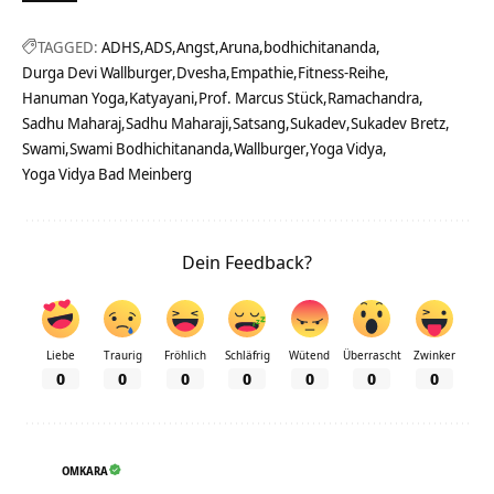
TAGGED:
ADHS
ADS
Angst
Aruna
bodhichitananda
Durga Devi Wallburger
Dvesha
Empathie
Fitness-Reihe
Hanuman Yoga
Katyayani
Prof. Marcus Stück
Ramachandra
Sadhu Maharaj
Sadhu Maharaji
Satsang
Sukadev
Sukadev Bretz
Swami
Swami Bodhichitananda
Wallburger
Yoga Vidya
Yoga Vidya Bad Meinberg
Dein Feedback?
Liebe
Traurig
Fröhlich
Schläfrig
Wütend
Überrascht
Zwinker
0
0
0
0
0
0
0
OMKARA