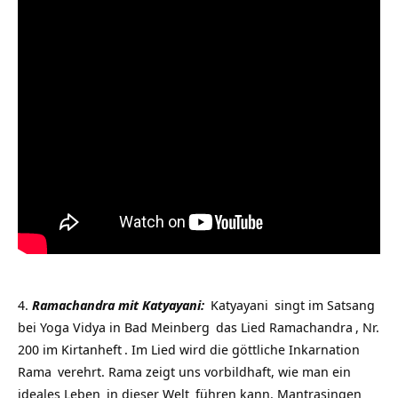
Ramachandra mit Katyayani:
Katyayani
singt im
Satsang
bei
Yoga Vidya in Bad Meinberg
das Lied
Ramachandra
, Nr.
200 im
Kirtanheft
. Im Lied wird die göttliche Inkarnation
Rama
verehrt. Rama zeigt uns vorbildhaft, wie man ein
ideales
Leben
in dieser
Welt
führen kann.
Mantrasingen