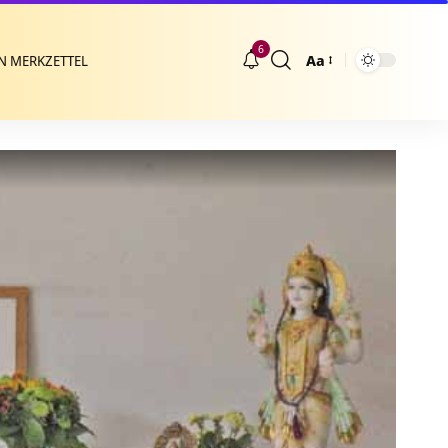
6
Aa
N MERKZETTEL
Größenänderung