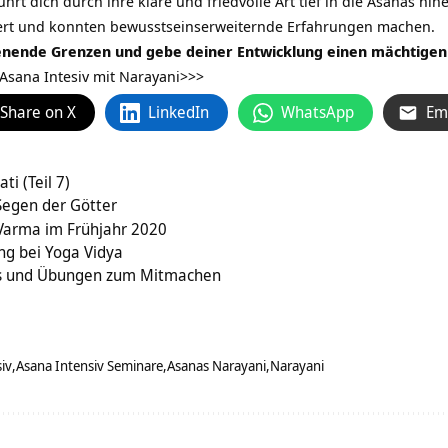
hrt dich durch ihre klare und friedvolle Art tief in die Asanas hi
riert und konnten bewusstseinserweiternde Erfahrungen machen.
nende Grenzen und gebe deiner Entwicklung einen mächtigen
Asana Intesiv mit Narayani>>>
Share on X
LinkedIn
WhatsApp
Em
i (Teil 7)
egen der Götter
 Varma im Frühjahr 2020
ng bei Yoga Vidya
pps und Übungen zum Mitmachen
iv
Asana Intensiv Seminare
Asanas Narayani
Narayani