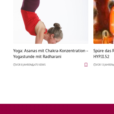
Yoga: Asanas mit Chakra-Konzentration –
Spüre das 
Yogastunde mit Radharani
HYP.II.52
VOR 8 JAHREN
475 VIEWS
VOR 13 JAHREN