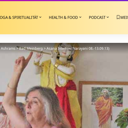
OGA & SPIRITUALITÄT
HEALTH & FOOD
PODCAST
MEI
>
Ashrams
>
Bad Meinberg
>
Asana Intensiv (Narayani 08.-13.09.13)