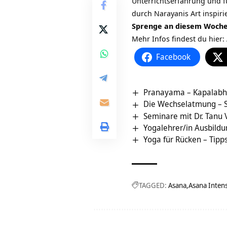
Unterrichtserfahrung und fü
durch Narayanis Art inspi
Sprenge an diesem Woche
Mehr Infos findest du hier:
Facebook
Pranayama – Kapalabhat
Die Wechselatmung – S
Seminare mit Dr. Tanu
Yogalehrer/in Ausbildu
Yoga für Rücken – Ti
TAGGED:
Asana
Asana Intens