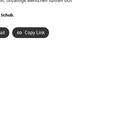
nein. Unzählige Menschen fühlten sich
 Schub.
ail
Copy Link