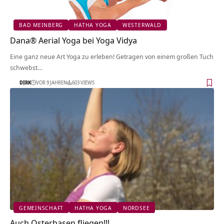
BAD MEINBERG
HATHA YOGA
WESTERWALD
Dana® Aerial Yoga bei Yoga Vidya
Eine ganz neue Art Yoga zu erleben! Getragen von einem großen Tuch
schwebst…
DIRK
VOR 9 JAHREN
603 VIEWS
GEMEINSCHAFT
HATHA YOGA
NORDSEE
Auch Osterhasen fliegen!!!