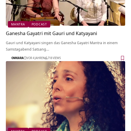
MANTRA
PODCAST
Ganesha Gayatri mit Gauri und Katyayani
Gauri und Katyayani singen das Ganesha Gayatri Mantra in einem
Samstagabend Satsang…
OMKARA
VOR 4 JAHREN
718 VIEWS