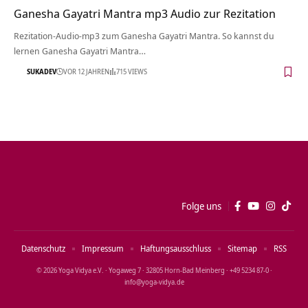
Ganesha Gayatri Mantra mp3 Audio zur Rezitation
Rezitation-Audio-mp3 zum Ganesha Gayatri Mantra. So kannst du
lernen Ganesha Gayatri Mantra…
SUKADEV
VOR 12 JAHREN
715 VIEWS
Folge uns
Datenschutz
Impressum
Haftungsausschluss
Sitemap
RSS
© 2026 Yoga Vidya e.V. · Yogaweg 7 · 32805 Horn‑Bad Meinberg · +49 5234 87‑0 ·
info@yoga‑vidya.de