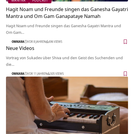
MANTRA
PODCAST
Hagit Noam und Freunde singen das Ganesha Gayatri
Mantra und Om Gam Ganapataye Namah
Hagit Noam und Freunde singen das Ganesha Gayatri Mantra und
Om Gam…
OMKARA
VOR 8 JAHREN
696 VIEWS
Neue Videos
Vortrag von Sukadev über Shiva und den Geist des Suchenden und
die…
OMKARA
VOR 11 JAHREN
505 VIEWS