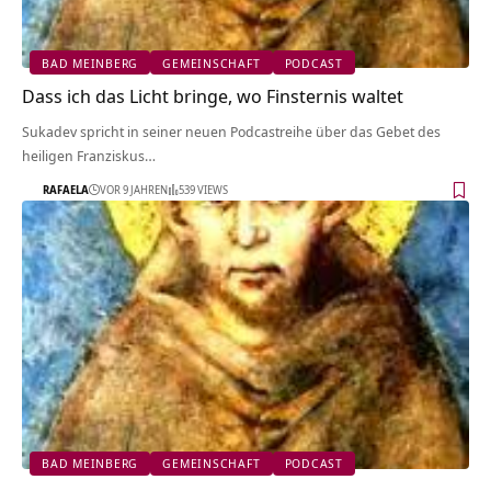
BAD MEINBERG
GEMEINSCHAFT
PODCAST
Dass ich das Licht bringe, wo Finsternis waltet
Sukadev spricht in seiner neuen Podcastreihe über das Gebet des
heiligen Franziskus…
RAFAELA
VOR 9 JAHREN
539 VIEWS
BAD MEINBERG
GEMEINSCHAFT
PODCAST