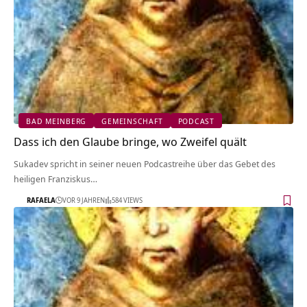
BAD MEINBERG
GEMEINSCHAFT
PODCAST
Dass ich den Glaube bringe, wo Zweifel quält
Sukadev spricht in seiner neuen Podcastreihe über das Gebet des
heiligen Franziskus…
RAFAELA
VOR 9 JAHREN
584 VIEWS