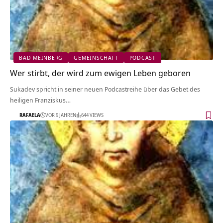
BAD MEINBERG
GEMEINSCHAFT
PODCAST
Wer stirbt, der wird zum ewigen Leben geboren
Sukadev spricht in seiner neuen Podcastreihe über das Gebet des
heiligen Franziskus…
RAFAELA
VOR 9 JAHREN
644 VIEWS