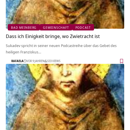
BAD MEINBERG
GEMEINSCHAFT
PODCAST
Dass ich Einigkeit bringe, wo Zwietracht ist
Sukadev spricht in seiner neuen Podcastreihe über das Gebet des
heiligen Franziskus…
RAFAELA
VOR 9 JAHREN
533 VIEWS