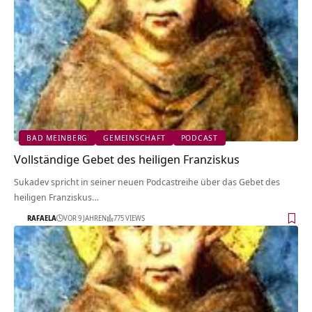
BAD MEINBERG
GEMEINSCHAFT
PODCAST
Vollständige Gebet des heiligen Franziskus
Sukadev spricht in seiner neuen Podcastreihe über das Gebet des
heiligen Franziskus…
RAFAELA
VOR 9 JAHREN
775 VIEWS