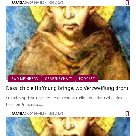
RAFAELA
VOR 9 JAHREN
609 VIEWS
BAD MEINBERG
GEMEINSCHAFT
PODCAST
Dass ich die Hoffnung bringe, wo Verzweiflung droht
Sukadev spricht in seiner neuen Podcastreihe über das Gebet des
heiligen Franziskus…
RAFAELA
VOR 9 JAHREN
566 VIEWS