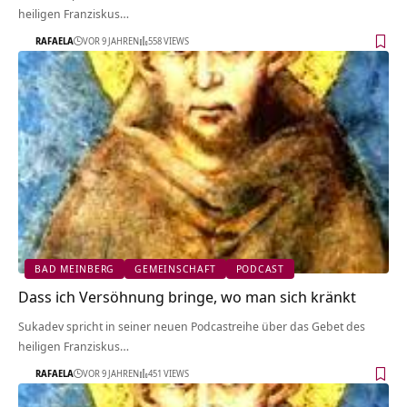
heiligen Franziskus…
RAFAELA
VOR 9 JAHREN
558 VIEWS
BAD MEINBERG
GEMEINSCHAFT
PODCAST
Dass ich Versöhnung bringe, wo man sich kränkt
Sukadev spricht in seiner neuen Podcastreihe über das Gebet des
heiligen Franziskus…
RAFAELA
VOR 9 JAHREN
451 VIEWS