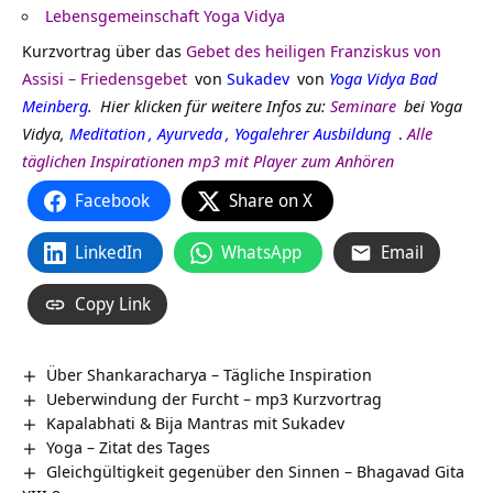
Lebensgemeinschaft Yoga Vidya
Kurzvortrag über das
Gebet des heiligen Franziskus von
Assisi – Friedensgebet
von
Sukadev
von
Yoga Vidya Bad
Meinberg
.
Hier klicken für weitere Infos zu:
Seminare
bei
Yoga
Vidya,
Meditation
,
Ayurveda
,
Yogalehrer Ausbildung
.
Alle
täglichen Inspirationen mp3 mit Player zum Anhören
Facebook
Share on X
LinkedIn
WhatsApp
Email
Copy Link
Über Shankaracharya – Tägliche Inspiration
Ueberwindung der Furcht – mp3 Kurzvortrag
Kapalabhati & Bija Mantras mit Sukadev
Yoga – Zitat des Tages
Gleichgültigkeit gegenüber den Sinnen – Bhagavad Gita