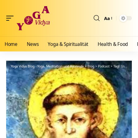
Aa
Größenänderun
Home
News
Yoga & Spiritualität
Health & Food
Yoga Vidya Blog - Yoga, Meditation und Ayurveda
>
Blog
>
Podcast
>
Tägl. Inspiration