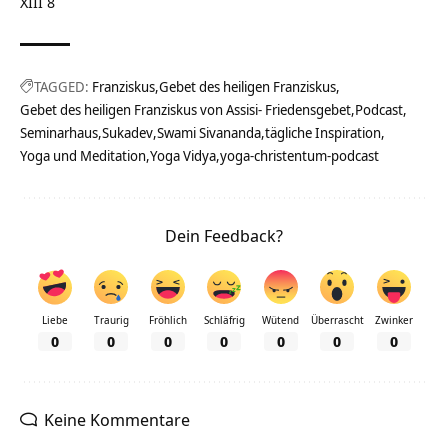
XIII 8
TAGGED:
Franziskus
Gebet des heiligen Franziskus
Gebet des heiligen Franziskus von Assisi- Friedensgebet
Podcast
Seminarhaus
Sukadev
Swami Sivananda
tägliche Inspiration
Yoga und Meditation
Yoga Vidya
yoga-christentum-podcast
Dein Feedback?
Liebe
Traurig
Fröhlich
Schläfrig
Wütend
Überrascht
Zwinker
0
0
0
0
0
0
0
Keine Kommentare