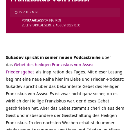
LESEZEIT: 2 MIN
VON
RAFAELA
VOR 9 JAHREN
ZULETZT AKTUALISIERT: 9. AUGUST 2025 10:30
Sukadev spricht in seiner neuen Podcastreihe
über
das
Gebet des heiligen Franziskus von Assisi –
Friedensgebet
als Inspiration des Tages. Mit dieser Lesung
beginnt eine neue Reihe hier im Liebe und Frieden-Podcast:
Sukadev spricht über das bekannteste Gebet des Heiligen
Franziskus von Assisi. Es ist zwar nicht ganz sicher, ob es
wirklich der Heilige Franziskus war, der dieses Gebet
geschrieben hat. Aber das Gebet stammt sicherlich aus dem
Geist und insbesondere der Geisteshaltung des Heiligen
Franziskus. In den nächsten Wochen erhältst du immer
wieder neue Anregungen, um Liebe und Frieden im Alltag