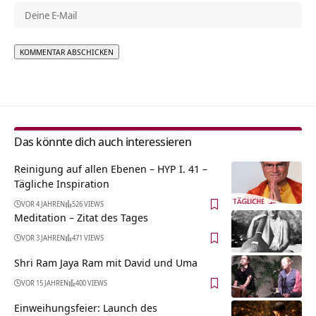
Alternative:
Das könnte dich auch interessieren
Reinigung auf allen Ebenen – HYP I. 41 –
Tägliche Inspiration
VOR 4 JAHREN
526 VIEWS
Meditation – Zitat des Tages
VOR 3 JAHREN
471 VIEWS
Shri Ram Jaya Ram mit David und Uma
VOR 15 JAHREN
400 VIEWS
Einweihungsfeier: Launch des