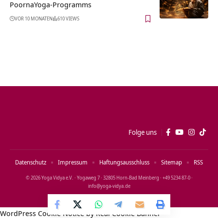
PoornaYoga-Programms
VOR 10 MONATEN
610 VIEWS
Folge uns
Datenschutz
Impressum
Haftungsausschluss
Sitemap
RSS
© 2026 Yoga Vidya e.V. · Yogaweg 7 · 32805 Horn‑Bad Meinberg · +49 5234 87‑0 ·
info@yoga‑vidya.de
WordPress Cookie Notice by Real Cookie Banner