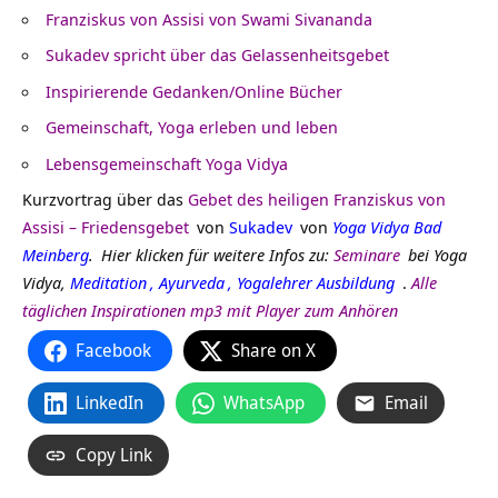
Franziskus von Assisi von Swami Sivananda
Sukadev spricht über das Gelassenheitsgebet
Inspirierende Gedanken/Online Bücher
Gemeinschaft, Yoga erleben und leben
Lebensgemeinschaft Yoga Vidya
Kurzvortrag über das
Gebet des heiligen Franziskus von
Assisi – Friedensgebet
von
Sukadev
von
Yoga Vidya Bad
Meinberg
.
Hier klicken für weitere Infos zu:
Seminare
bei
Yoga
Vidya,
Meditation
,
Ayurveda
,
Yogalehrer Ausbildung
.
Alle
täglichen Inspirationen mp3 mit Player zum Anhören
Facebook
Share on X
LinkedIn
WhatsApp
Email
Copy Link