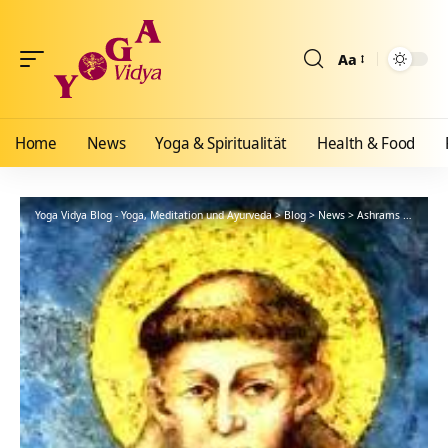
Aa
Größenänderun
Home
News
Yoga & Spiritualität
Health & Food
Yoga Vidya Blog - Yoga, Meditation und Ayurveda
>
Blog
>
News
>
Ashrams
>
Bad Me