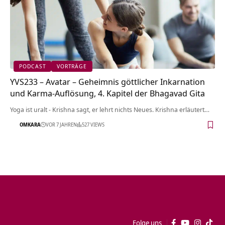
PODCAST
VORTRÄGE
YVS233 – Avatar – Geheimnis göttlicher Inkarnation
und Karma-Auflösung, 4. Kapitel der Bhagavad Gita
Yoga ist uralt - Krishna sagt, er lehrt nichts Neues. Krishna erläutert…
OMKARA
VOR 7 JAHREN
527 VIEWS
Folge uns