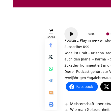
Audio-
00:00
Player
SHARE
Podcast:
Play in new wind
Subscribe:
RSS
Yoga
ist uralt –
Krishna
sag
auch den
Jnana
–
Karma
–
Sukadev
kommentiert in d
Dieser Podcast gehört zur V
zweijährigen
Yogalehrerau
Facebook
Meisterschaft über etw
Wie man Gelassenheit 