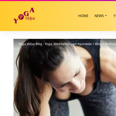
HOME
NEWS
Y
Yoga Vidya Blog - Yoga, Meditation und Ayurveda
>
Blog
>
Podcas