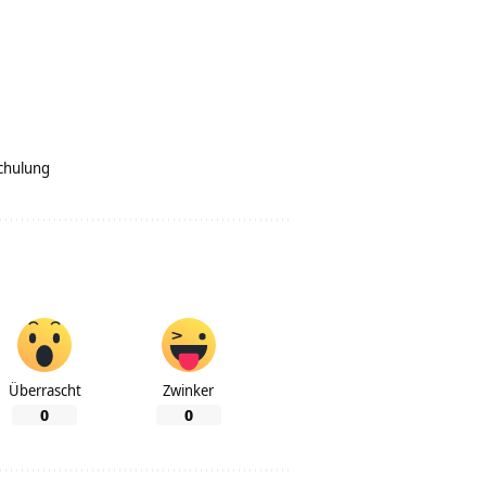
chulung
Überrascht
Zwinker
0
0