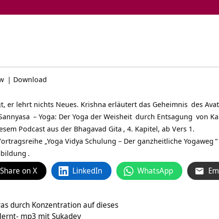
ow
|
Download
t, er lehrt nichts Neues. Krishna erläutert das
Geheimnis
des
Avat
Sannyasa
– Yoga: Der Yoga der
Weisheit
durch
Entsagung
von Ka
iesem Podcast aus der
Bhagavad Gita
, 4. Kapitel, ab Vers 1.
ortragsreihe „
Yoga Vidya Schulung – Der ganzheitliche Yogaweg
“
sbildung
.
Share on X
LinkedIn
WhatsApp
Em
as durch Konzentration auf dieses
lernt- mp3 mit Sukadev