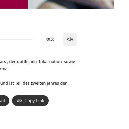
00:00
Pfeiltasten
Hoch/Runter
benutzen,
ars
, der
göttlichen
Inkarnation
sowie
um
rma.
die
Lautstärke
 und ist Teil des zweiten Jahres der
zu
regeln.
ail
Copy Link