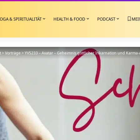
OGA & SPIRITUALITÄT
HEALTH & FOOD
PODCAST
MEI
t
>
Vorträge
>
YVS233 – Avatar – Geheimnis göttlicher Inkarnation und Karma-