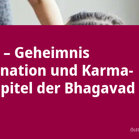
 – Geheimnis
rnation und Karma-
apitel der Bhagavad
LES