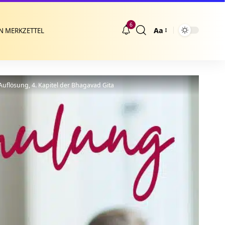
6
Aa
N MERKZETTEL
Größenänderung
Auflösung, 4. Kapitel der Bhagavad Gita