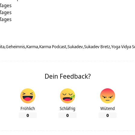
 Tages
 Tages
 Tages
ita
Geheimnis
Karma
Karma Podcast
Sukadev
Sukadev Bretz
Yoga Vidya S
Dein Feedback?
Fröhlich
Schläfrig
Wütend
0
0
0