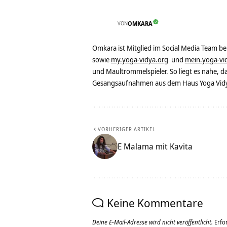
VON
OMKARA
Omkara ist Mitglied im Social Media Team b
sowie
my.yoga-vidya.org
und
mein.yoga-vi
und Maultrommelspieler. So liegt es nahe, 
Gesangsaufnahmen aus dem Haus Yoga Vidya
VORHERIGER ARTIKEL
E Malama mit Kavita
Keine Kommentare
Deine E-Mail-Adresse wird nicht veröffentlicht.
Erfo